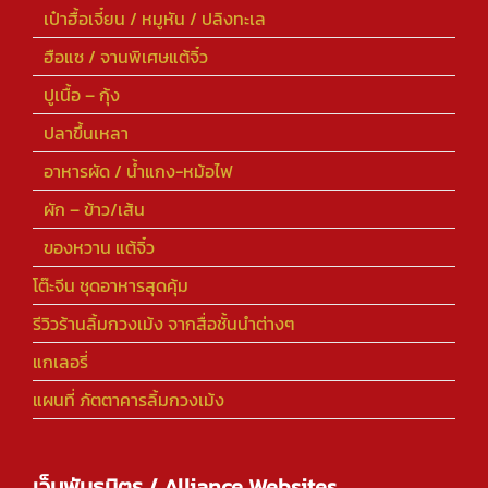
เป๋าฮื้อเจี๋ยน / หมูหัน / ปลิงทะเล
ฮือแซ / จานพิเศษแต้จิ๋ว
ปูเนื้อ – กุ้ง
ปลาขึ้นเหลา
อาหารผัด / น้ำแกง-หม้อไฟ
ผัก – ข้าว/เส้น
ของหวาน แต้จิ๋ว
โต๊ะจีน ชุดอาหารสุดคุ้ม
รีวิวร้านลิ้มกวงเม้ง จากสื่อชั้นนำต่างๆ
แกเลอรี่
แผนที่ ภัตตาคารลิ้มกวงเม้ง
เว็บพันธมิตร / Alliance Websites