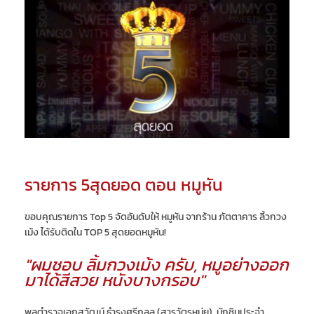
รายการ 5สุดยอด ตอน หมูหัน
ขอบคุณรายการ Top 5 จัดอันดับให้ หมูหัน จากร้าน ภัตตาคาร ลิ้วกวง
เม้ง ได้รับติดใน TOP 5 สุดยอดหมูหัน!
"ผมชอบ ลิ้มกวงเม้ง ครับ, หมูอย่างออก
มาได้สีสวย หนังบางกรอบ"
พลตำรวจเอกสุวัฒน์ ธำรงศรีกลุล (สารวัตรหนุ่ย), นักชิมประจำ