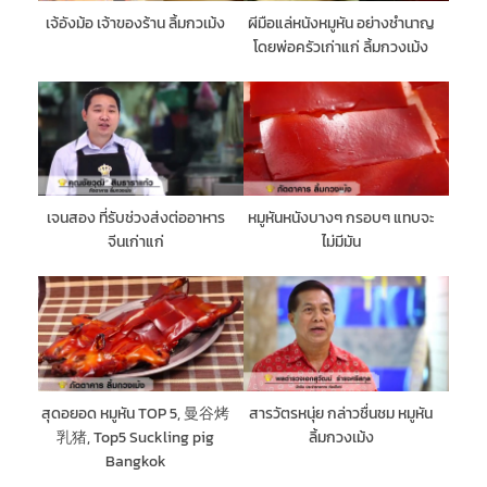
เจ้อังม้อ เจ้าของร้าน ลิ้มกวเม้ง
ผีมือแล่หนังหมูหัน อย่างชำนาญ
โดยพ่อครัวเก่าแก่ ลิ้มกวงเม้ง
เจนสอง ที่รับช่วงส่งต่ออาหาร
หมูหันหนังบางๆ กรอบๆ แทบจะ
จีนเก่าแก่
ไม่มีมัน
สุดอยอด หมูหัน TOP 5, 曼谷烤
สารวัตรหนุ่ย กล่าวชื่นชม หมูหัน
乳猪, Top5 Suckling pig
ลิ้มกวงเม้ง
Bangkok