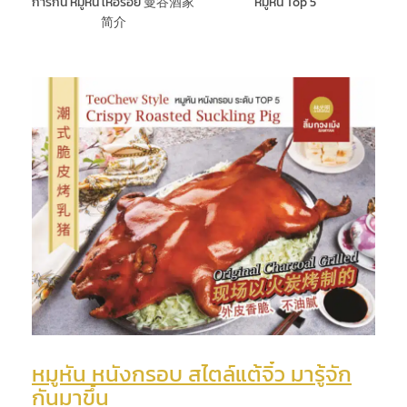
การกิน หมูหัน ให้อร่อย 曼谷酒家
หมูหัน Top 5
简介
หมูหัน หนังกรอบ สไตล์แต้จิ๋ว มารู้จัก
กันมาขึ้น