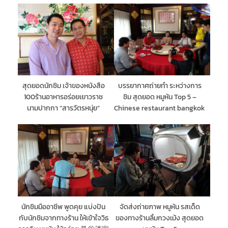
สุดยอดนักชิม เจ้าของหนังสือ
บรรยากาศถ่ายทำ ระหว่างการ
100ร้านอาหารอร่อยเยาวราช
ชิม สุดยอด หมูหัน Top 5 –
นามปากกา “สารวัตรหนุ่ย”
Chinese restaurant bangkok
นักชิมมืออาชีพ พูดคุย แบ่งปัน
จัดส่งถ่ายภาพ หมูหัน รสเด็ด
กับนักชิมจากทางร้าน ให้เข้าใจวิธ
ของทางร้านลิ้มกวงเม้ง สุดยอด