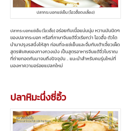
ปลากระบอกแช่เย็น (โอวฮื้อตงเลี้ยง)
อร่อยกับเนื้อแน่นนุ่ม หวานมันนิดๆ
ปลากระบอกแช่เย็น (โอวฮื้อ)
ของปลากระบอก หรือที่ภาษาจีนแต้จิ๋วเรียกว่า โอวฮื้อ ตัวโต
นำมาปรุงรสนึ่งให้สุก ก่อนที่จะแช่เย็นและจิ้มกับเต้าเจี้ยวเผ็ด
สูตรพิเศษของทางกวงเม้ง เป็นสูตรอาหารจีนแต้จิ๋วโบราณ
ที่ถ่ายทอดกันมาจนถึงปัจจุบัน .. แนะนำสำหรับคนรุ่นใหม่ที่
มองหาความอร่อยแปลกใหม่
ปลาหิมะนึ่งซี่อิ้ว