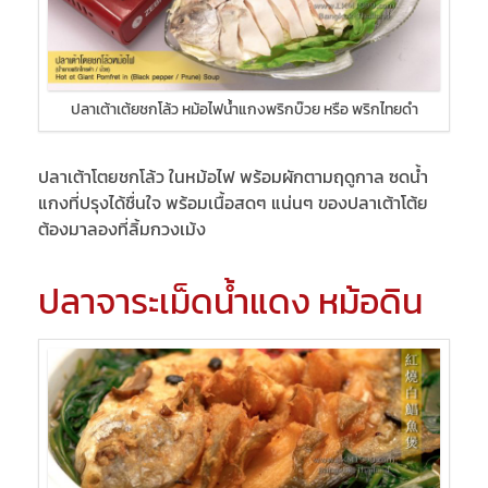
ปลาเต้าเต้ยชกโล้ว หม้อไฟน้ำแกงพริกบ๊วย หรือ พริกไทยดำ
ปลาเต้าโตยชกโล้ว ในหม้อไฟ พร้อมผักตามฤดูกาล ซดน้ำ
แกงที่ปรุงได้ชื่นใจ พร้อมเนื้อสดๆ แน่นๆ ของปลาเต้าโต้ย
ต้องมาลองที่ลิ้มกวงเม้ง
ปลาจาระเม็ดน้ำแดง หม้อดิน