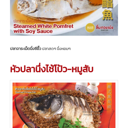
ปลาจาระเม็ดนึ่งซีอิ๊ว
ปลาสดๆ นึ่งหอมๆ
หัวปลานึ่งไช้โป้ว-หมูสับ