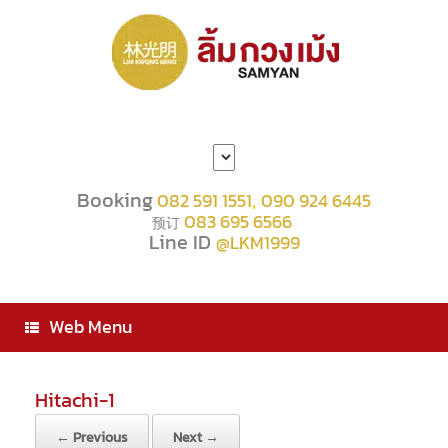
Choose
a
language
Booking
,
082 591 1551
090 924 6445
083 695 6566
预订
Line ID
@LKM1999
Web Menu
Hitachi-1
← Previous
Next →