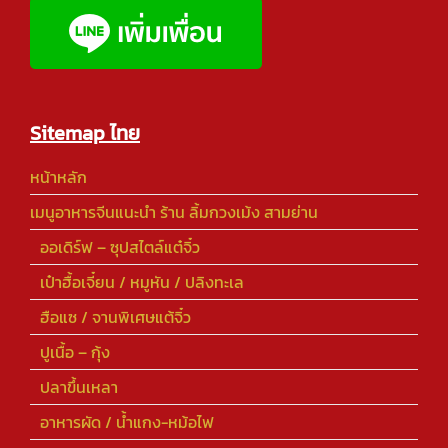
Sitemap ไทย
หน้าหลัก
เมนูอาหารจีนแนะนำ ร้าน ลิ้มกวงเม้ง สามย่าน
ออเดิร์ฟ – ซุปสไตล์แต๋จิ๋ว
เป๋าฮื้อเจี๋ยน / หมูหัน / ปลิงทะเล
ฮือแซ / จานพิเศษแต้จิ๋ว
ปูเนื้อ – กุ้ง
ปลาขึ้นเหลา
อาหารผัด / น้ำแกง-หม้อไฟ