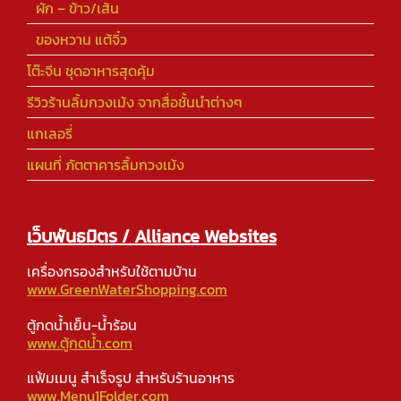
ผัก – ข้าว/เส้น
ของหวาน แต้จิ๋ว
โต๊ะจีน ชุดอาหารสุดคุ้ม
รีวิวร้านลิ้มกวงเม้ง จากสื่อชั้นนำต่างๆ
แกเลอรี่
แผนที่ ภัตตาคารลิ้มกวงเม้ง
เว็บพันธมิตร / Alliance Websites
เครื่องกรองสำหรับใช้ตามบ้าน
www.GreenWaterShopping.com
ตู้กดน้ำเย็น-น้ำร้อน
www.ตู้กดน้ำ.com
แฟ้มเมนู สำเร็จรูป สำหรับร้านอาหาร
www.Menu1Folder.com