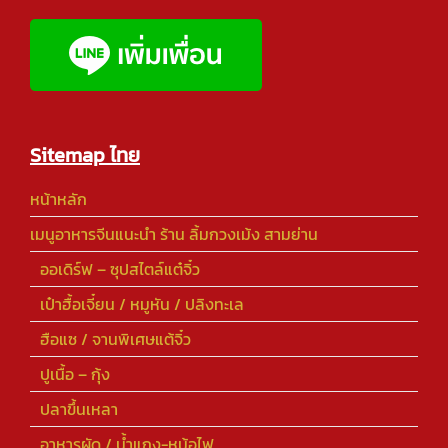
Sitemap ไทย
หน้าหลัก
เมนูอาหารจีนแนะนำ ร้าน ลิ้มกวงเม้ง สามย่าน
ออเดิร์ฟ – ซุปสไตล์แต๋จิ๋ว
เป๋าฮื้อเจี๋ยน / หมูหัน / ปลิงทะเล
ฮือแซ / จานพิเศษแต้จิ๋ว
ปูเนื้อ – กุ้ง
ปลาขึ้นเหลา
อาหารผัด / น้ำแกง-หม้อไฟ