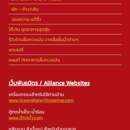
ผัก – ข้าว/เส้น
ของหวาน แต้จิ๋ว
โต๊ะจีน ชุดอาหารสุดคุ้ม
รีวิวร้านลิ้มกวงเม้ง จากสื่อชั้นนำต่างๆ
แกเลอรี่
แผนที่ ภัตตาคารลิ้มกวงเม้ง
เว็บพันธมิตร / Alliance Websites
เครื่องกรองสำหรับใช้ตามบ้าน
www.GreenWaterShopping.com
ตู้กดน้ำเย็น-น้ำร้อน
www.ตู้กดน้ำ.com
แฟ้มเมนู สำเร็จรูป สำหรับร้านอาหาร