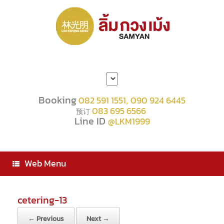
Choose
a
language
Booking
,
082 591 1551
090 924 6445
083 695 6566
预订
Line ID
@LKM1999
Web Menu
cetering-13
← Previous
Next →