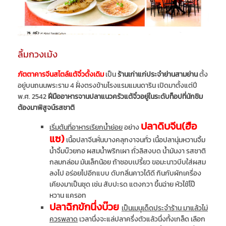
ลิ้มกวงเม้ง
ภัตตาคารจีนสไตล์แต้จิ๋วดั้งเดิม
เป็น
ร้านเก่าแก่ประจำย่านสามย่าน
ตั้ง
อยู่บนถนนพระราม 4 ฝั่งตรงข้ามโรงแรมแมนดาริน เปิดมาตั้งแต่ปี
พ.ศ. 2542
ฝีมืออาหารจานปลาแนวครัวแต้จิ๋วอยู่ในระดับท็อปที่นักชิม
ต้องมาพิสูจน์รสชาติ
ปลาดิบจีน(ฮือ
เริ่มต้นที่อาหารเรียกน้ำย่อย
อย่าง
แซ)
เนื้อปลาจีนหั่นบางคลุกงาจนทั่ว เนื้อปลานุ่มหวานจิ้ม
น้ำจิ้มบ๊วยกอ ผสมน้ำพริกเผา ถั่วลิสงบด น้ำมันงา รสชาติ
กลมกล่อม มันเล็กน้อย ถ้าชอบเปรี้ยว ขอมะนาวบีบใส่ผสม
ลงไป อร่อยไปอีกแบบ ดับกลิ่นคาวได้ดี กินกับผักเครื่อง
เคียงมาเป็นชุด เช่น สับปะรด แตงกวา ขึ้นฉ่าย หัวไช้โป๊
หวาน แครอท
ปลาฉิกขักนึ่งบ๊วย
เป็นเมนูเด็ดประจำร้าน มาแล้วไม่
ควรพลาด
เวลานึ่งจะแล่ปลาครึ่งตัวแล้วนึ่งทั้งเกล็ด เลือก