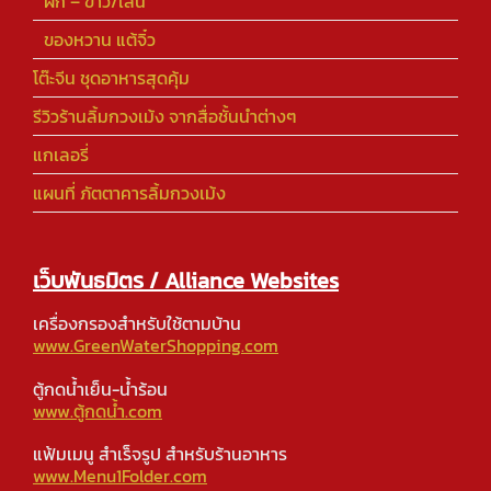
ผัก – ข้าว/เส้น
ของหวาน แต้จิ๋ว
โต๊ะจีน ชุดอาหารสุดคุ้ม
รีวิวร้านลิ้มกวงเม้ง จากสื่อชั้นนำต่างๆ
แกเลอรี่
แผนที่ ภัตตาคารลิ้มกวงเม้ง
เว็บพันธมิตร / Alliance Websites
เครื่องกรองสำหรับใช้ตามบ้าน
www.GreenWaterShopping.com
ตู้กดน้ำเย็น-น้ำร้อน
www.ตู้กดน้ำ.com
แฟ้มเมนู สำเร็จรูป สำหรับร้านอาหาร
www.Menu1Folder.com