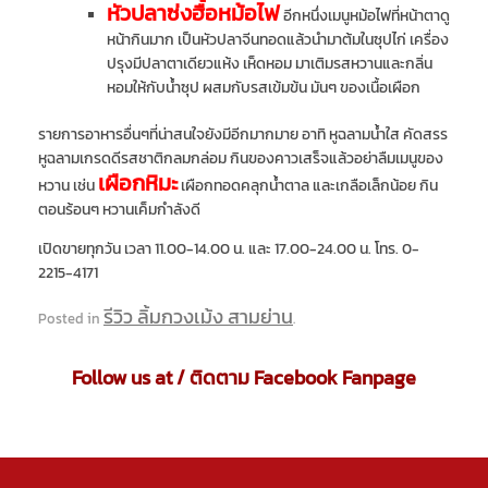
หัวปลาซ่งฮื้อหม้อไฟ
อีกหนึ่งเมนูหม้อไฟที่หน้าตาดู
หน้ากินมาก เป็นหัวปลาจีนทอดแล้วนำมาต้มในซุปไก่ เครื่อง
ปรุงมีปลาตาเดียวแห้ง เห็ดหอม มาเติมรสหวานและกลิ่น
หอมให้กับน้ำซุป ผสมกับรสเข้มข้น มันๆ ของเนื้อเผือก
รายการอาหารอื่นๆที่น่าสนใจยังมีอีกมากมาย อาทิ หูฉลามน้ำใส คัดสรร
หูฉลามเกรดดีรสชาติกลมกล่อม กินของคาวเสร็จแล้วอย่าลืมเมนูของ
เผือกหิมะ
หวาน เช่น
เผือกทอดคลุกน้ำตาล และเกลือเล็กน้อย กิน
ตอนร้อนๆ หวานเค็มกำลังดี
เปิดขายทุกวัน เวลา 11.00-14.00 น. และ 17.00-24.00 น. โทร. 0-
2215-4171
รีวิว ลิ้มกวงเม้ง สามย่าน
Posted in
.
Follow us at / ติดตาม Facebook Fanpage