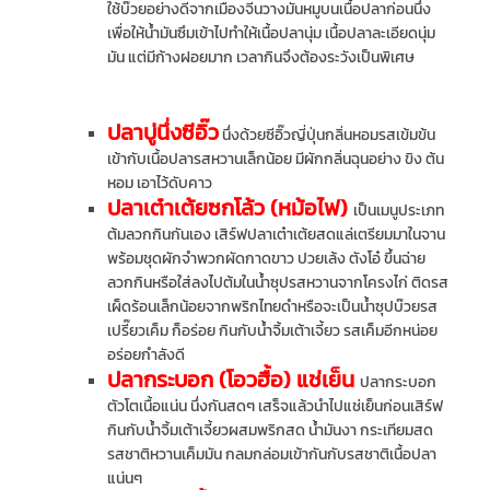
ใช้บ๊วยอย่างดีจากเมืองจีนวางมันหมูบนเนื้อปลาก่อนนึ่ง
เพื่อให้น้ำมันซึมเข้าไปทำให้เนื้อปลานุ่ม เนื้อปลาละเอียดนุ่ม
มัน แต่มีก้างฝอยมาก เวลากินจึงต้องระวังเป็นพิเศษ
ปลาบู่นึ่งซีอิ๊ว
นึ่งด้วยซีอิ๊วญี่ปุ่นกลิ่นหอมรสเข้มข้น
เข้ากับเนื้อปลารสหวานเล็กน้อย มีผักกลิ่นฉุนอย่าง ขิง ต้น
หอม เอาไว้ดับคาว
ปลาเต๋าเต้ยซกโล้ว (หม้อไฟ)
เป็นเมนูประเภท
ต้มลวกกินกันเอง เสิร์ฟปลาเต๋าเต้ยสดแล่เตรียมมาในจาน
พร้อมชุดผักจำพวกผัดกาดขาว ปวยเล้ง ตังโอ๋ ขึ้นฉ่าย
ลวกกินหรือใส่ลงไปต้มในน้ำซุปรสหวานจากโครงไก่ ติดรส
เผ็ดร้อนเล็กน้อยจากพริกไทยดำหรือจะเป็นน้ำซุปบ๊วยรส
เปรี๊ยวเค็ม ก็อร่อย กินกับน้ำจิ้มเต้าเจี้ยว รสเค็มอีกหน่อย
อร่อยกำลังดี
ปลากระบอก (โอวฮื้อ) แช่เย็น
ปลากระบอก
ตัวโตเนื้อแน่น นึ่งกันสดๆ เสร็จแล้วนำไปแช่เย็นก่อนเสิร์ฟ
กินกับน้ำจิ้มเต้าเจี้ยวผสมพริกสด น้ำมันงา กระเทียมสด
รสชาติหวานเค็มมัน กลมกล่อมเข้ากันกับรสชาติเนื้อปลา
แน่นๆ