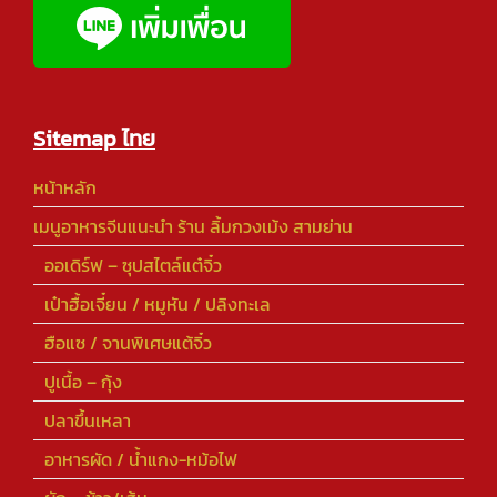
Sitemap ไทย
หน้าหลัก
เมนูอาหารจีนแนะนำ ร้าน ลิ้มกวงเม้ง สามย่าน
ออเดิร์ฟ – ซุปสไตล์แต๋จิ๋ว
เป๋าฮื้อเจี๋ยน / หมูหัน / ปลิงทะเล
ฮือแซ / จานพิเศษแต้จิ๋ว
ปูเนื้อ – กุ้ง
ปลาขึ้นเหลา
อาหารผัด / น้ำแกง-หม้อไฟ