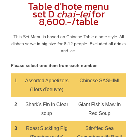
Table d'hote menu
set D
chai-lei
for
8,600.-/table
This Set Menu is based on Chinese Table d'hote style. All
dishes serve in big size for 8-12 people. Excluded all drinks
and ice.
Please select one item from each number.
1
Assorted Appetizers
Chinese SASHIMI
(Hors d'oeuvre)
2
Shark's Fin in Clear
Giant Fish's Maw in
soup
Red Soup
3
Roast Suckling Pig
Stir-fried Sea