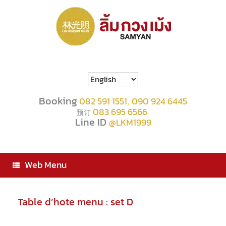
Choose
a
language
Booking
,
082 591 1551
090 924 6445
083 695 6566
预订
Line ID
@LKM1999
Web Menu
Table d’hote menu : set D