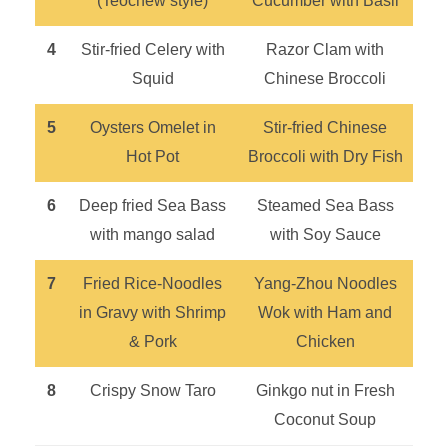
(Teochew style)
Cucumber with Basil
4
Stir-fried Celery with
Razor Clam with
Squid
Chinese Broccoli
5
Oysters Omelet in
Stir-fried Chinese
Hot Pot
Broccoli with Dry Fish
6
Deep fried Sea Bass
Steamed Sea Bass
with mango salad
with Soy Sauce
7
Fried Rice-Noodles
Yang-Zhou Noodles
in Gravy with Shrimp
Wok with Ham and
& Pork
Chicken
8
Crispy Snow Taro
Ginkgo nut in Fresh
Coconut Soup