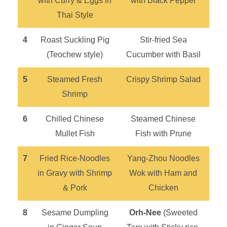
with Curry & Eggs in
with Black Pepper
Thai Style
4
Roast Suckling Pig
Stir-fried Sea
(Teochew style)
Cucumber with Basil
5
Steamed Fresh
Crispy Shrimp Salad
Shrimp
6
Chilled Chinese
Steamed Chinese
Mullet Fish
Fish with Prune
7
Fried Rice-Noodles
Yang-Zhou Noodles
in Gravy with Shrimp
Wok with Ham and
& Pork
Chicken
8
Sesame Dumpling
Orh-Nee
(Sweeted