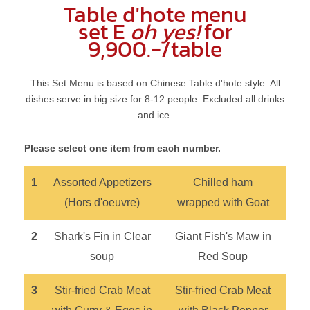
Table d'hote menu
set E
oh yes!
for
9,900.-/table
This Set Menu is based on Chinese Table d'hote style. All
dishes serve in big size for 8-12 people. Excluded all drinks
and ice.
Please select one item from each number.
1
Assorted Appetizers
Chilled ham
(Hors d'oeuvre)
wrapped with Goat
2
Shark's Fin in Clear
Giant Fish's Maw in
soup
Red Soup
3
Stir-fried
Crab Meat
Stir-fried
Crab Meat