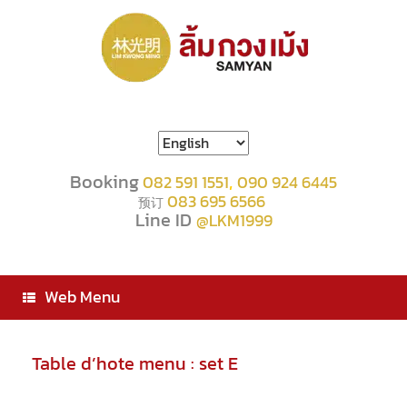
Choose
a
language
Booking
,
082 591 1551
090 924 6445
083 695 6566
预订
Line ID
@LKM1999
Web Menu
Table d’hote menu : set E